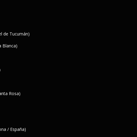
el de Tucumán)
a Blanca)
)
Santa Rosa)
lona / España)