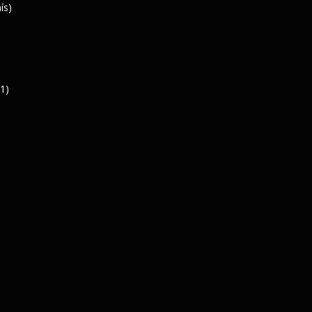
ís)
61)