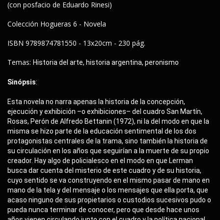
(con posfacio de Eduardo Rinesi)
Colección Hogueras 6 - Novela
ISBN 9789874781550 - 13x20cm - 230 pág.
Temas:
Historia del arte, historia argentina, peronismo
Sinópsis
:
Esta novela no narra apenas la historia de la concepción, 
ejecución y exhibición –o exhibiciones– del cuadro San Martín, 
Rosas, Perón de Alfredo Bettanin (1972), ni la del modo en que la 
misma se hizo parte de la educación sentimental de los dos 
protagonistas centrales de la trama, sino también la historia de 
su circulación en los años que seguirían a la muerte de su propio 
creador. Hay algo de policialesco en el modo en que Lerman 
busca dar cuenta del misterio de este cuadro y de su historia, 
cuyo sentido se va construyendo en el mismo pasar de mano en 
mano de la tela y del mensaje o los mensajes que ella porta, que 
acaso ninguno de sus propietarios o custodios sucesivos pudo o 
pueda nunca terminar de conocer, pero que desde hace unos 
años vienen circulando junto con el cuadro y la política nacional 