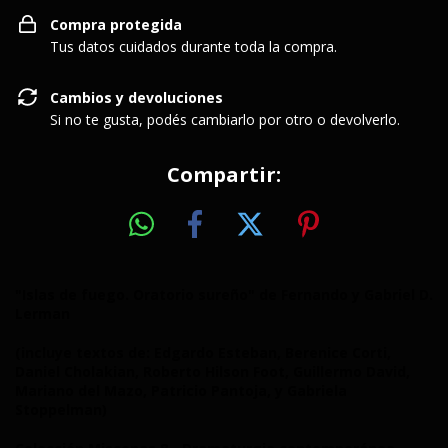
Compra protegida
Tus datos cuidados durante toda la compra.
Cambios y devoluciones
Si no te gusta, podés cambiarlo por otro o devolverlo.
Compartir:
"Islas de fuego. Oratorio sureño" de Fernando y Gabriel D.
Lerman
(incluye textos de: Edgardo Esteban, Berenice Corti,
Daniel Cholakian, Roberto Hilson Foot, Guillermo David,
Mariano del Mazo, Patricio Pantoja, y Gabriela
Stoppelman)