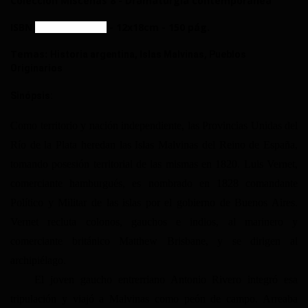
Colección Miscenas 8 - Dramaturgia contemporánea
ISBN
- 12x18cm - 150 pág.
9789874886316
Temas:
Historia argentina, Islas Malvinas, Pueblos 
Originarios
Sinópsis:
Como territorio y nación independiente, las Provincias Unidas del 
Río de la Plata heredan las Islas Malvinas del Reino de España, 
tomando posesión territorial de las mismas en 1820. Luis Vernet, 
comerciante hamburgués, es nombrado en 1828 comandante 
Político y Militar de las islas por el gobierno de Buenos Aires. 
Vernet recluta colonos, gauchos e indios, al marinero y 
comerciante británico Matthew Brisbane, y se dirigen al 
archipiélago.
El joven gaucho entrerriano Antonio Rivero integró esa 
tripulación y viajó a Malvinas como peón de campo. Arreaba 