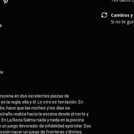
Cambios y
Si no te gu
o
te
escena en dos excelentes piezas de 
a regla, ella y él. Lo otro es tentación. En 
io, hace que las noches y los días se 
traño realiza hacia la escena desde el norte y 
 En La Boca Salma nada y nada en la piscina 
un juego devorador de infidelidad epistolar. Dos 
osión nacer un juego de fronteras y límites.