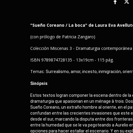
"Sueño Coreano / La boca" de Laura Eva Avellut
(con prólogo de Patricia Zangaro)
Colección Miscenas 3 - Dramaturgia contemporánea
ISBN 9789874728135 - 13x19cm - 115 pág.
Temas:
Surrealismo, amor, incesto, inmigración, orien
Sinópsis
:
Estos textos logran componer la escena dentro de la 
dramaturgia que apasionan en un ménage à trois. Dos es l
Sueño Coreano, un extraño hombre al oriente, en el pat
confundan entre las crecientes invasiones que este ex
desde el sur, marcando la disputa entre dos fronteras.
entre la humedad que se le va pegoteando a Aurelio en 
opciones para hacer estallar el escenario. Y en su expl