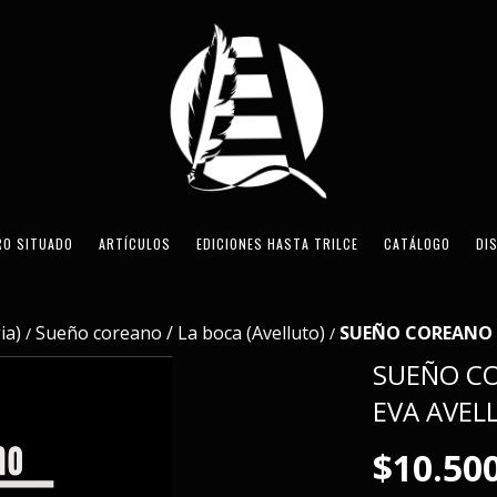
RO SITUADO
ARTÍCULOS
EDICIONES HASTA TRILCE
CATÁLOGO
DI
ia)
Sueño coreano / La boca (Avelluto)
SUEÑO COREANO / 
/
/
SUEÑO CO
EVA AVEL
$10.50