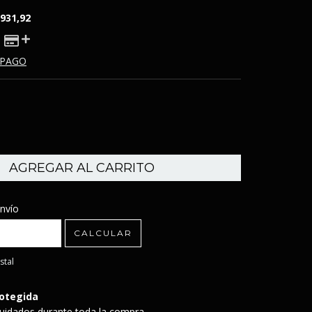
931,92
 PAGO
CP:
nvío
CAMBIAR CP
CALCULAR
stal
otegida
uidados durante toda la compra.