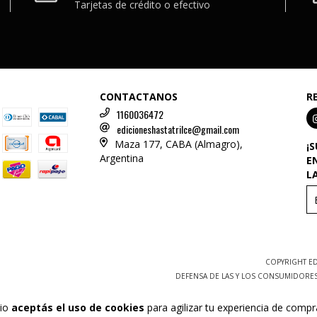
Tarjetas de crédito o efectivo
CONTACTANOS
R
1160036472
edicioneshastatrilce@gmail.com
Maza 177, CABA (Almagro),
¡
Argentina
E
L
COPYRIGHT ED
DEFENSA DE LAS Y LOS CONSUMIDORE
tio
aceptás el uso de cookies
para agilizar tu experiencia de compr